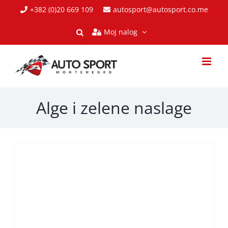
Skip
+382 (0)20 669 109
autosport@autosport.co.me
to
Moj nalog
content
Alge i zelene naslage