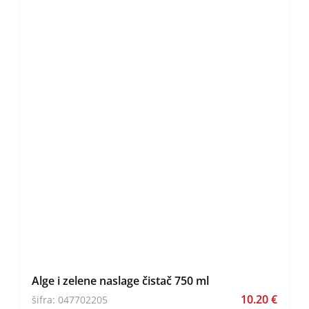
Alge i zelene naslage čistač 750 ml
10.20
€
šifra: 047702205