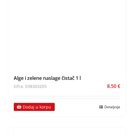
Alge i zelene naslage čistač 1 l
8.50
€
šifra: 038303205
Dodaj u korpu
Detaljnije