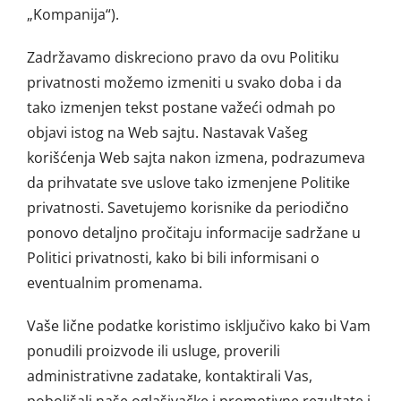
„Kompanija“).
Zadržavamo diskreciono pravo da ovu Politiku
privatnosti možemo izmeniti u svako doba i da
tako izmenjen tekst postane važeći odmah po
objavi istog na Web sajtu. Nastavak Vašeg
korišćenja Web sajta nakon izmena, podrazumeva
da prihvatate sve uslove tako izmenjene Politike
privatnosti. Savetujemo korisnike da periodično
ponovo detaljno pročitaju informacije sadržane u
Politici privatnosti, kako bi bili informisani o
eventualnim promenama.
Vaše lične podatke koristimo isključivo kako bi Vam
ponudili proizvode ili usluge, proverili
administrativne zadatake, kontaktirali Vas,
poboljšali naše oglašivačke i promotivne rezultate i