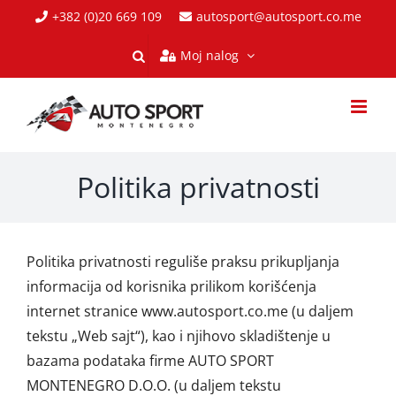
Skip
+382 (0)20 669 109
autosport@autosport.co.me
to
Moj nalog
content
Politika privatnosti
Politika privatnosti reguliše praksu prikupljanja
informacija od korisnika prilikom korišćenja
internet stranice www.autosport.co.me (u daljem
tekstu „Web sajt“), kao i njihovo skladištenje u
bazama podataka firme AUTO SPORT
MONTENEGRO D.O.O. (u daljem tekstu