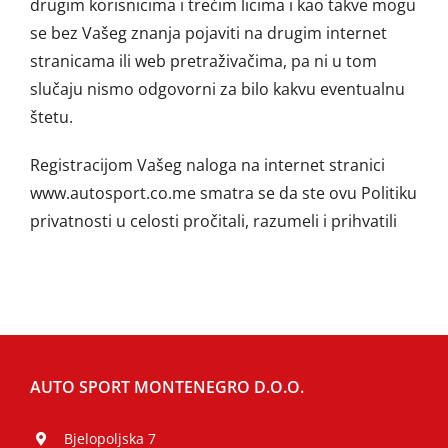
drugim korisnicima i trećim licima i kao takve mogu
se bez Vašeg znanja pojaviti na drugim internet
stranicama ili web pretraživačima, pa ni u tom
slučaju nismo odgovorni za bilo kakvu eventualnu
štetu.
Registracijom Vašeg naloga na internet stranici
www.autosport.co.me smatra se da ste ovu Politiku
privatnosti u celosti pročitali, razumeli i prihvatili
AUTO SPORT MONTENEGRO D.O.O.
Bjelopoljska 7