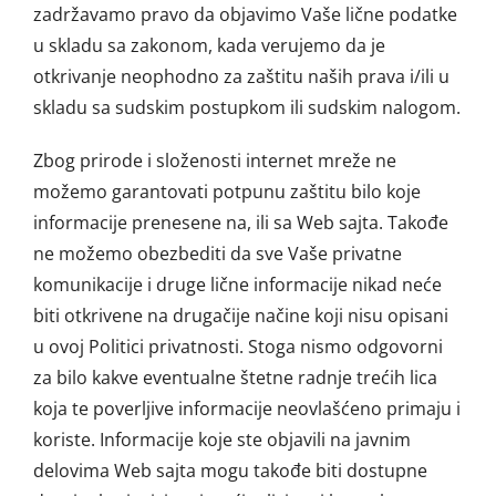
zadržavamo pravo da objavimo Vaše lične podatke
u skladu sa zakonom, kada verujemo da je
otkrivanje neophodno za zaštitu naših prava i/ili u
skladu sa sudskim postupkom ili sudskim nalogom.
Zbog prirode i složenosti internet mreže ne
možemo garantovati potpunu zaštitu bilo koje
informacije prenesene na, ili sa Web sajta. Takođe
ne možemo obezbediti da sve Vaše privatne
komunikacije i druge lične informacije nikad neće
biti otkrivene na drugačije načine koji nisu opisani
u ovoj Politici privatnosti. Stoga nismo odgovorni
za bilo kakve eventualne štetne radnje trećih lica
koja te poverljive informacije neovlašćeno primaju i
koriste. Informacije koje ste objavili na javnim
delovima Web sajta mogu takođe biti dostupne