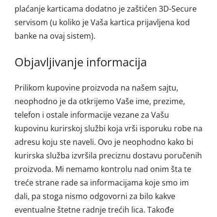
plaćanje karticama dodatno je zaštićen 3D-Secure
servisom (u koliko je Vaša kartica prijavljena kod
banke na ovaj sistem).
Objavljivanje informacija
Prilikom kupovine proizvoda na našem sajtu,
neophodno je da otkrijemo Vaše ime, prezime,
telefon i ostale informacije vezane za Vašu
kupovinu kurirskoj službi koja vrši isporuku robe na
adresu koju ste naveli. Ovo je neophodno kako bi
kurirska služba izvršila preciznu dostavu poručenih
proizvoda. Mi nemamo kontrolu nad onim šta te
treće strane rade sa informacijama koje smo im
dali, pa stoga nismo odgovorni za bilo kakve
eventualne štetne radnje trećih lica. Takođe