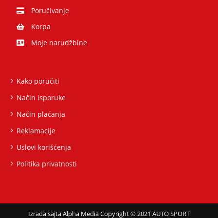
Poručivanje
Korpa
Moje narudžbine
Kako poručiti
Način isporuke
Način plaćanja
Reklamacije
Uslovi korišćenja
Politika privatnosti
Izrada sajta Alpha Media
Copyright © 2021 AUTO SPORT