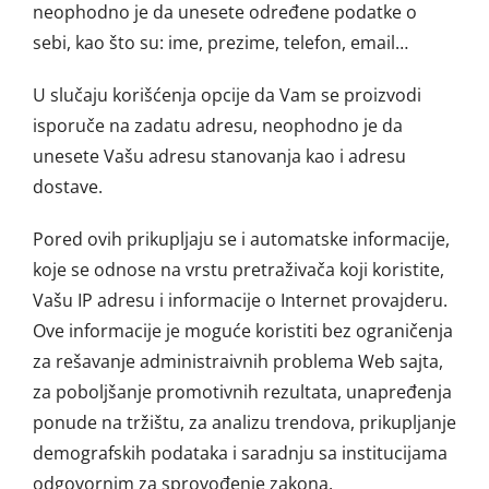
neophodno je da unesete određene podatke o
sebi, kao što su: ime, prezime, telefon, email…
U slučaju korišćenja opcije da Vam se proizvodi
isporuče na zadatu adresu, neophodno je da
unesete Vašu adresu stanovanja kao i adresu
dostave.
Pored ovih prikupljaju se i automatske informacije,
koje se odnose na vrstu pretraživača koji koristite,
Vašu IP adresu i informacije o Internet provajderu.
Ove informacije je moguće koristiti bez ograničenja
za rešavanje administraivnih problema Web sajta,
za poboljšanje promotivnih rezultata, unapređenja
ponude na tržištu, za analizu trendova, prikupljanje
demografskih podataka i saradnju sa institucijama
odgovornim za sprovođenje zakona.