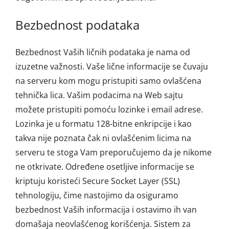
Bezbednost podataka
Bezbednost Vaših ličnih podataka je nama od
izuzetne važnosti. Vaše lične informacije se čuvaju
na serveru kom mogu pristupiti samo ovlašćena
tehnička lica. Vašim podacima na Web sajtu
možete pristupiti pomoću lozinke i email adrese.
Lozinka je u formatu 128-bitne enkripcije i kao
takva nije poznata čak ni ovlašćenim licima na
serveru te stoga Vam preporučujemo da je nikome
ne otkrivate. Određene osetljive informacije se
kriptuju koristeći Secure Socket Layer (SSL)
tehnologiju, čime nastojimo da osiguramo
bezbednost Vaših informacija i ostavimo ih van
domašaja neovlašćenog korišćenja. Sistem za