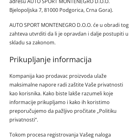
adresu AUTO SPORT MONTENEGRO D.O.O.
Bjelopoljska 7, 81000 Podgorica, Crna Gora).
AUTO SPORT MONTENEGRO D.O.O. će u obradi tog
zahteva utvrditi da li je opravdan i dalje postupiti u
skladu sa zakonom.
Prikupljanje informacija
Kompanija kao prodavac proizvoda ulaže
maksimalne napore radi zaštite Vaše privatnosti
kao korisnika. Kako biste lakše razumeli koje
informacije prikupljamo i kako ih koristimo
preporučujemo da pažljivo pročitate „Politiku
privatnosti“.
Tokom procesa registrovanja Vašeg naloga