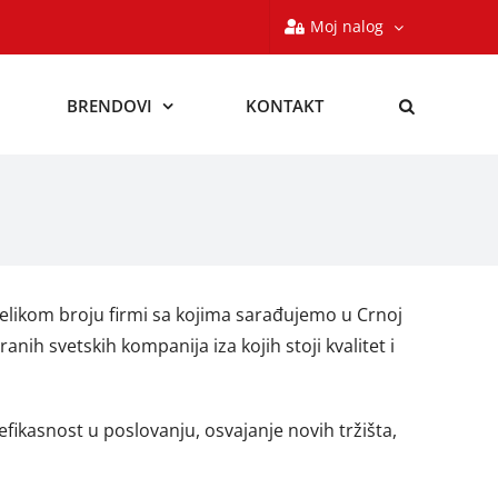
Moj nalog
BRENDOVI
KONTAKT
elikom broju firmi sa kojima sarađujemo u Crnoj
h svetskih kompanija iza kojih stoji kvalitet i
efikasnost u poslovanju, osvajanje novih tržišta,