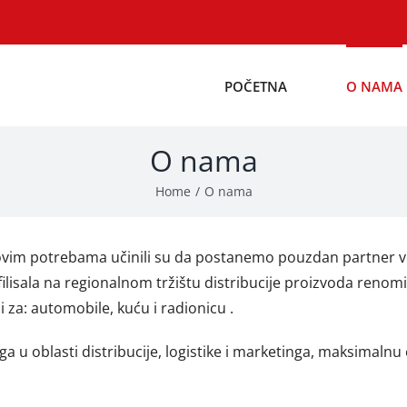
POČETNA
O NAMA
O nama
Home
O nama
ihovim potrebama učinili su da postanemo pouzdan partner v
ala na regionalnom tržištu distribucije proizvoda renomirani
za: automobile, kuću i radionicu .
 u oblasti distribucije, logistike i marketinga, maksimalnu 