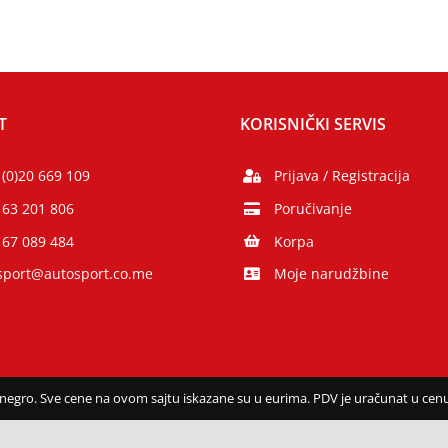
T
KORISNIČKI SERVIS
 (0)20 669 109
Prijava / Registracija
 63 201 806
Poručivanje
 67 089 484
Korpa
sport@autosport.co.me
Moje narudžbine
ro. Sve cene na ovom sajtu iskazane su u eurima. PDV je uračunat u cenu