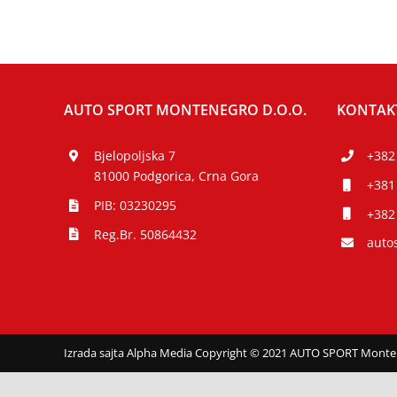
AUTO SPORT MONTENEGRO D.O.O.
KONTAK
Bjelopoljska 7
+382
81000 Podgorica, Crna Gora
+381
PIB: 03230295
+382
Reg.Br. 50864432
auto
Izrada sajta Alpha Media
Copyright © 2021 AUTO SPORT Monteneg