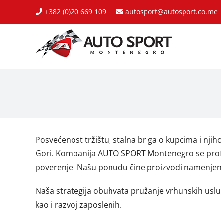
Skip
+382 (0)20 669 109
autosport@autosport.co.me
to
content
Posvećenost tržištu, stalna briga o kupcima i nj
Gori. Kompanija AUTO SPORT Montenegro se profilis
poverenje. Našu ponudu čine proizvodi namenjeni 
Naša strategija obuhvata pružanje vrhunskih usluga
kao i razvoj zaposlenih.