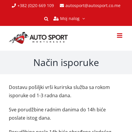
Skip
+382 (0)20 669 109
autosport@autosport.co.me
to
Moj nalog
content
Način isporuke
Dostavu pošiljki vrši kurirska služba sa rokom
isporuke od 1-3 radna dana.
Sve porudžbine radnim danima do 14h biće
poslate istog dana.
Porudžbine posle 14h biće obrađene sledećeg