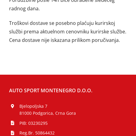
radnog dana.
Troškovi dostave se posebno plaćuju kurirskoj
službi prema aktuelnom cenovniku kurirske službe.
Cena dostave nije iskazana prilikom poručivanja.
AUTO SPORT MONTENEGRO D.O.O.
Bjelopoljska 7
81000 Podgorica, Crna Gora
PIB: 03230295
Reg.Br. 50864432