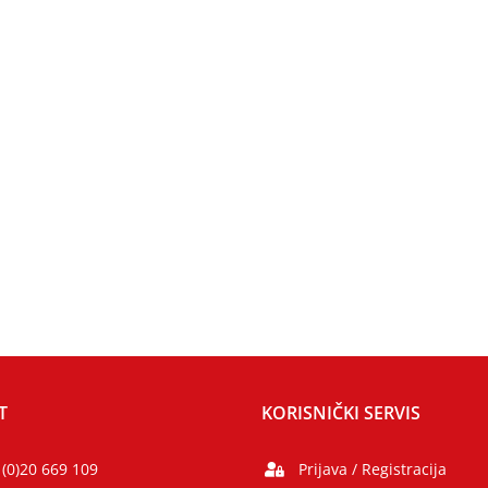
T
KORISNIČKI SERVIS
 (0)20 669 109
Prijava / Registracija