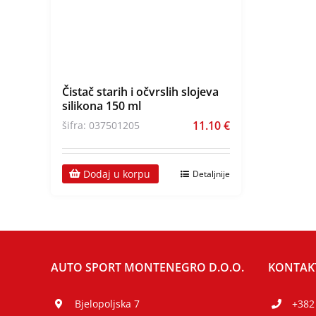
Čistač starih i očvrslih slojeva
silikona 150 ml
11.10
€
šifra: 037501205
Dodaj u korpu
Detaljnije
AUTO SPORT MONTENEGRO D.O.O.
KONTAK
Bjelopoljska 7
+382