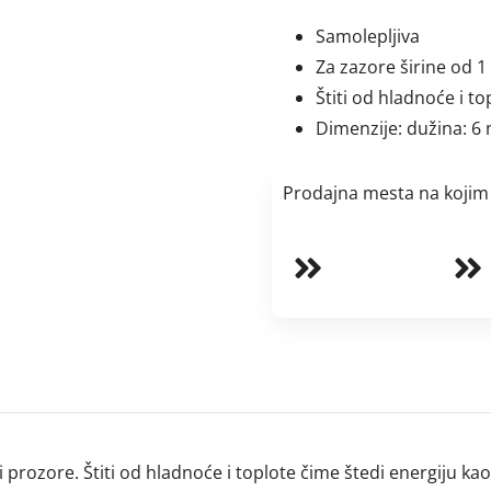
traka
Samolepljiva
za
Za zazore širine od 
vrata
Štiti od hladnoće i to
i
Dimenzije: dužina: 6 
prozore
F
profil
Prodajna mesta na kojim
BELA
количина
i prozore. Štiti od hladnoće i toplote čime štedi energiju kao 