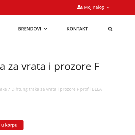
Moj nalog
BRENDOVI
KONTAKT
a za vrata i prozore F
rake
Dihtung traka za vrata i prozore F profil BELA
 u korpu