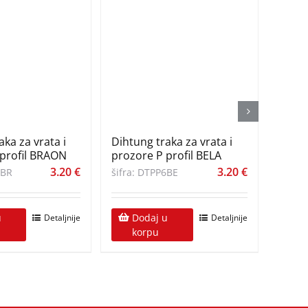
aka za vrata i
Dihtung traka za vrata i
Dihtu
 profil BRAON
prozore P profil BELA
prozo
3.20
€
3.20
€
6BR
šifra: DTPP6BE
šifra:
u
Dodaj u
D
Detaljnije
Detaljnije
korpu
k