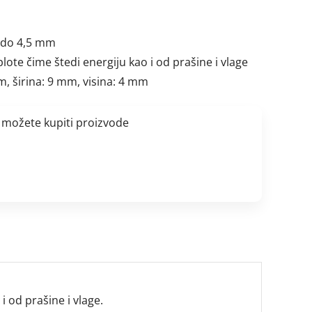
1 do 4,5 mm
plote čime štedi energiju kao i od prašine i vlage
m, širina: 9 mm, visina: 4 mm
 možete kupiti proizvode
i od prašine i vlage.