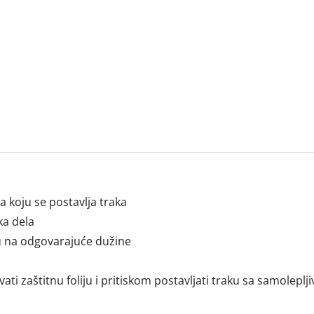
 koju se postavlja traka
ka dela
aku na odgovarajuće dužine
vati zaštitnu foliju i pritiskom postavljati traku sa samole