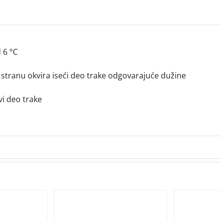
 6 °C
u stranu okvira iseći deo trake odgovarajuće dužine
vi deo trake