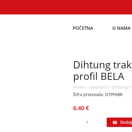
POČETNA
O NAMA
Dihtung trak
profil BELA
Home
Gladiator
Dihtung t
Šifra proizvoda: DTPF6BR
6.40
€
Dodaj
Dihtung