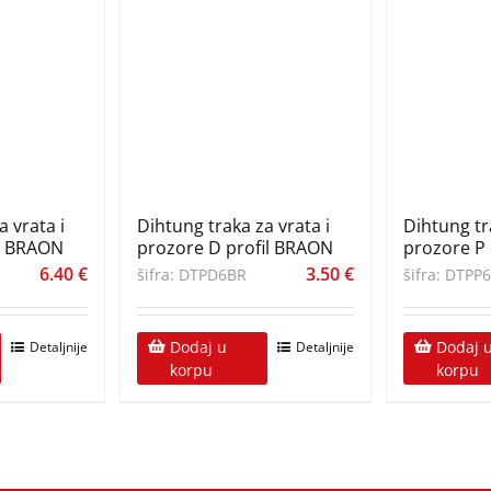
 vrata i
Dihtung traka za vrata i
Dihtung tr
il BRAON
prozore D profil BRAON
prozore P
6.40
€
3.50
€
šifra: DTPD6BR
šifra: DTPP
Dodaj u
Dodaj 
Detaljnije
Detaljnije
korpu
korpu