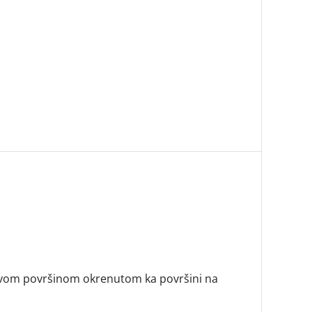
pljivom površinom okrenutom ka površini na