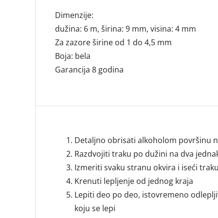
Dimenzije:
dužina: 6 m, širina: 9 mm, visina: 4 mm
Za zazore širine od 1 do 4,5 mm
Boja: bela
Garancija 8 godina
Detaljno obrisati alkoholom površinu na
Razdvojiti traku po dužini na dva jedna
Izmeriti svaku stranu okvira i iseći tr
Krenuti lepljenje od jednog kraja
Lepiti deo po deo, istovremeno odleplji
koju se lepi