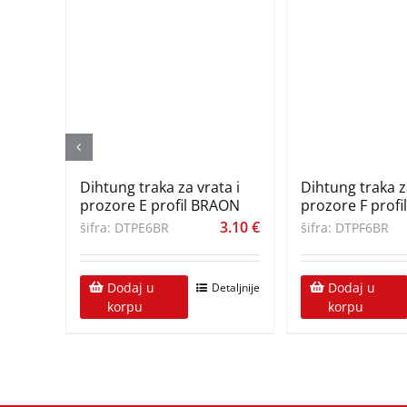
Dihtung traka za vrata i
Dihtung traka za
prozore E profil BRAON
prozore F prof
3.10
€
šifra: DTPE6BR
šifra: DTPF6BR
Dodaj u
Dodaj u
Detaljnije
korpu
korpu