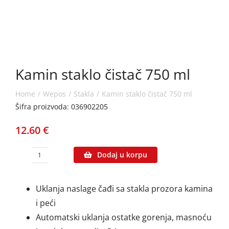
Kamin staklo čistač 750 ml
Home
Wepos
Stakla
Kamin staklo čistač 750 ml
Šifra proizvoda: 036902205
12.60
€
Dodaj u korpu
Kamin
staklo
Uklanja naslage čađi sa stakla prozora kamina
čistač
i peći
750
Automatski uklanja ostatke gorenja, masnoću
ml