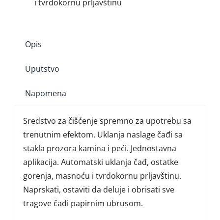
i tvrdokornu prljavštinu
количина
Opis
Uputstvo
Napomena
Sredstvo za čišćenje spremno za upotrebu sa
trenutnim efektom. Uklanja naslage čađi sa
stakla prozora kamina i peći. Jednostavna
aplikacija. Automatski uklanja čađ, ostatke
gorenja, masnoću i tvrdokornu prljavštinu.
Naprskati, ostaviti da deluje i obrisati sve
tragove čađi papirnim ubrusom.