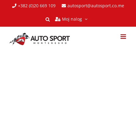
Skip
+382 (0)20 669 109
autosport@autosport.co.me
to
Moj nalog
content