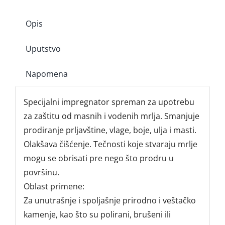
Opis
Uputstvo
Napomena
Specijalni impregnator spreman za upotrebu
za zaštitu od masnih i vodenih mrlja. Smanjuje
prodiranje prljavštine, vlage, boje, ulja i masti.
Olakšava čišćenje. Tečnosti koje stvaraju mrlje
mogu se obrisati pre nego što prodru u
površinu.
Oblast primene:
Za unutrašnje i spoljašnje prirodno i veštačko
kamenje, kao što su polirani, brušeni ili