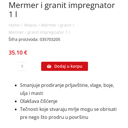
Mermer i granit impregnator
1 l
Home
Wepos
Mermer i granit
Mermer i granit impregnator 1 l
Šifra proizvoda: 035703205
35.10
€
Dodaj u korpu
Mermer
i
Smanjuje prodiranje prljavštine, vlage, boje,
granit
ulja i masti
impregnator
Olakšava čišćenje
1
Tečnosti koje stvaraju mrlje mogu se obrisati
l
pre nego što prodru u površinu
количина