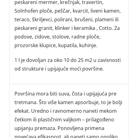
peskareni mermer, krečnjak, travertin,
Solnhofen ploče, peščar, kvarcit, liveni kamen,
teraco, škriljevci, polirani, brušeni, plameni ili
peskareni granit, klinker i keramika , Cotto. Za
podove, zidove, stolove, radne ploče,
prozorske klupice, kupatila, kuhinje.
1 l je dovoljan za oko 10 do 25 m2 u zavisnosti
od strukture i upijajuće moći površine.
Površina mora biti suva, čista i upijajuća pre
tretmana. Što više kamen apsorbuje, to je bolji
efekat. Uredno i ravnomerno naneti mekom
četkom ili plastičnim valjkom – prilagođeno
upijanju premaza. Ponovljena primena
povećava efikasnost, ali naneti samo onoliko