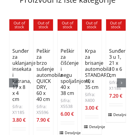
Out of
Out of
Out of
Out of
Out of
stock
stock
stock
stock
stock
Sunđer
Peškir
Peškir
Krpa
Sunđer
za
za
za
za
3 u 1,
uklanjanje
brzo
čišćenje
brisanje
21 x
insekata
sušenje
i
automobila
10 x 6
i
automobila
negu
STANDARD,
cm
katrana,
QUICK
spoljašnjosti,
40 x
šifra:
17 x 8
DRY,
40 x
35 cm
X1186
š
x 4
60 x
38 cm
šifra:
7.20
€
cm
40 cm
X400
šifra:
X5538
šifra:
šifra:
3.00
€
X1185
X5596
6.00
€
Detaljnije
3.80
€
7.90
€
Detaljnije
Detaljnije