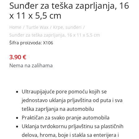
Sunđer za teška zaprljanja, 16
x 11 x 5,5 cm
Home
Turtle Wax
Krpe, sunđeri
Sunđer za teška zaprljanja, 16 x 11 x 5,5 cm
Šifra proizvoda: X106
3.90
€
Nema na zalihama
Ultraupijajuće pore pomoću kojih se
jednostavo uklanja prljavština od puta i sva
teška zaprljanja na automobilu
Praktičan za svako pranje automobila
Uklanja tvrdokornu prljavštinu sa plastičnih
delova, hroma, boje i stakla sa enterijera i